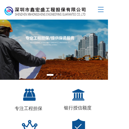
T
o
g
g
l
e
n
a
v
i
g
a
t
i
o
n
银行授信额度
专注工程担保