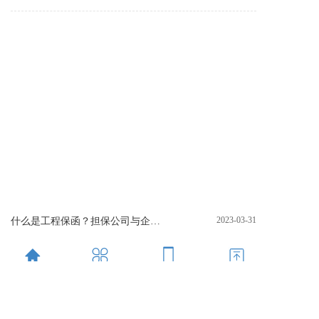
2023-03-31
什么是工程保函？担保公司与企业开具的银行保函有什么区别？
保函这个名词，对于做工程的人来说，应该是不会陌生的，对于刚接触的人来说，也可以从字面意思大致理解这是一种什么东西。什么是工程保函运用信用手段建立起的社会保证、利益制约、相互规范的监督制衡机制，通过利用
首页
首页
服务
服务
电话
电话
置顶
置顶
2023-03-31
工程建设企业“一带一路”工程独立保函法律风险防范
独立保函，又称见索即付保函，是指银行或非银行金融机构作为开立人，以书面形式向受益人出具的，同意在受益人请求付款并提交符合保函要求的单据时，向其支付特定款项或在保函最高金额内付款的承诺。作为商事交易担保