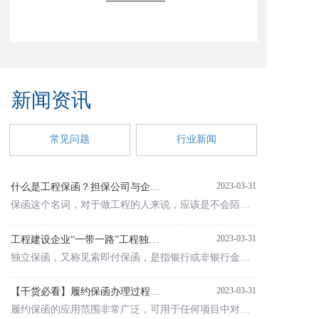
新闻资讯 
常见问题
行业新闻
2023-03-31
什么是工程保函？担保公司与企业开具的银行保函有什么区别？
保函这个名词，对于做工程的人来说，应该是不会陌生的，对于刚接触的人来说，也可以从字面意思大致理解这是一种什么东西。什么是工程保函运用信用手段建立起的社会保证、利益制约、相互规范的监督制衡机制，通过利用
2023-03-31
工程建设企业“一带一路”工程独立保函法律风险防范
独立保函，又称见索即付保函，是指银行或非银行金融机构作为开立人，以书面形式向受益人出具的，同意在受益人请求付款并提交符合保函要求的单据时，向其支付特定款项或在保函最高金额内付款的承诺。作为商事交易担保
2023-03-31
【干货必看】履约保函办理过程中的风险你踩雷了吗
履约保函的应用范围非常广泛，可用于任何项目中对当事人履行合同义务提供担保的情况。在工程承包、物资采购等项目中，业主或买方为避免承包方或供货方不履行合同义务而给自身造成损失，通常都要求承包方或供货方缴纳